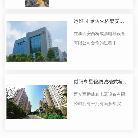
下了很好的印象，下次还会
选择他们
运维国 际防火桥架安装
案例
在和西安西桥成套电器设备
有限公司合作的过程中，深
刻感受到他们公司的专业能
力展现，对其执行力强，配
合度及服务态度等方面，给
我们留下了很好的印象。
咸阳亨星锦绣城槽式桥架
安装案例
西安西桥成套电器设备有限
公司拥有一批有着多年实战
经验的工程技术人员，其技
术精良，阅历丰富，工作能
力强！选择与他们合作，我