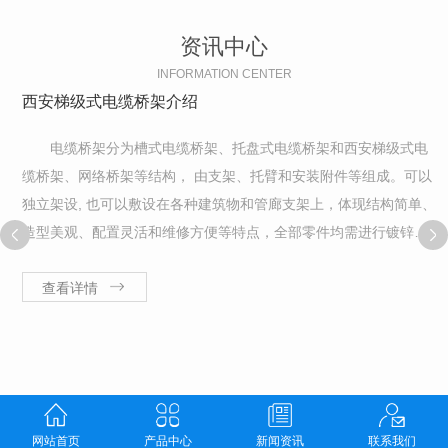
资讯中心
INFORMATION CENTER
西安梯级式电缆桥架介绍
电缆桥架分为槽式电缆桥架、托盘式电缆桥架和西安梯级式电
缆桥架、网络桥架等结构， 由支架、托臂和安装附件等组成。可以
独立架设, 也可以敷设在各种建筑物和管廊支架上，体现结构简单、
造型美观、配置灵活和维修方便等特点，全部零件均需进行镀锌处
理，安装在建筑物外露天的桥架，如果是在邻近海边或属于腐蚀
区，则西安梯级式电缆桥架材质必...
查看详情
网站首页
产品中心
新闻资讯
联系我们