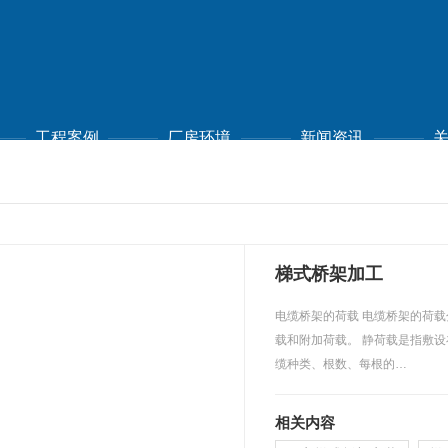
工程案例
厂房环境
新闻资讯
梯式桥架加工
电缆桥架的荷载 电缆桥架的荷载分为静荷载、动荷
载和附加荷载。 静荷载是指敷设在电缆桥架内的电
缆种类、根数、每根的…
相关内容