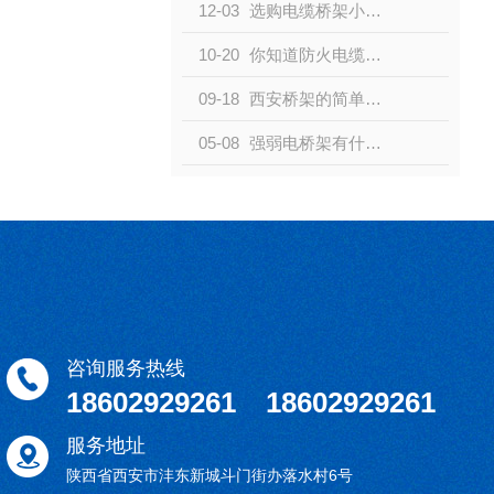
12-03
选购电缆桥架小知识，助你练就火眼金睛
10-20
你知道防火电缆桥架的耐火时间是多久吗？
09-18
西安桥架的简单介绍,一篇文章告诉您
05-08
强弱电桥架有什么区别？可以合并吗？小编带你了解了解
咨询服务热线
18602929261 18602929261
服务地址
陕西省西安市沣东新城斗门街办落水村6号