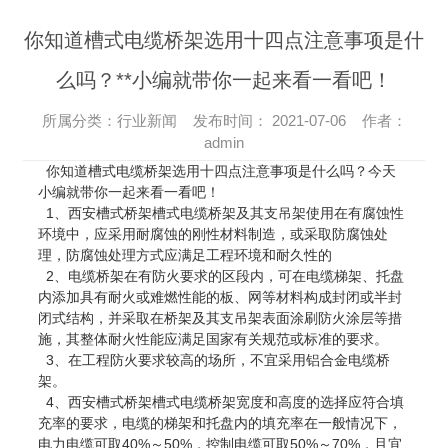
你知道槽式电缆桥架选用十四点注意事项是什
么吗？**小编就带你一起来看一看吧！
所属分类：行业新闻 发布时间： 2021-07-06 作者：
admin
你知道槽式电缆桥架选用十四点注意事项是什么吗？今天
小编就带你一起来看一看吧！
1、西安槽式桥架槽式电缆桥架及其支吊架使用在有腐蚀性
环境中，应采用耐腐蚀的刚性材料制造，或采取防腐蚀处
理，防腐蚀处理方式应满足工程环境和耐久性的
2、电缆桥架在有防火要求的区段内，可在电缆梯架、托盘
内添加具有耐火或难燃性能的板、网等材料构成封闭或半封
闭式结构，并采取在桥架及其支吊架表面涂刷防火涂层等措
施，其整体耐火性能应满足国家有关规范或标准的要求。
3、在工程防火要求较高的场所，不宜采用铝合金电缆桥
架。
4、西安槽式桥架槽式电缆桥架宽度和高度的选择应符合填
充率的要求，电缆的梯架和托盘内的填充率在一般情况下，
电力电缆可取40%～50%，控制电缆可取50%～70%，且宜