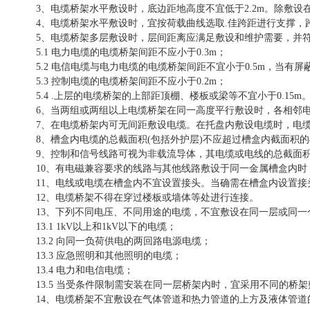
3、电缆桥架水平敷设时，底边距地高度不宜低于2.2m。除敷设
4、电缆桥架水平敷设时，宜按荷载曲线选取.佳跨距进行支撑，跨
5、电缆桥架多层敷设时，层间距离应满足敷设和维护需要，并
5.1 电力电缆的电缆桥架间距不应小于0.3m；
5.2 电信电缆与电力电缆的电缆桥架间距不宜小于0.5m，当有屏
5.3 控制电缆的电缆桥架间距不应小于0.2m；
5.4 .上层的电缆桥架的上部距顶棚、楼板或梁等不宜小于0.15m
6、当两组或两组以上电缆桥架在同一高度平行敷设时，各相邻电
7、在电缆桥架内可无间距敷设电缆。在托盘内敷设电缆时，电缆
8、槽盒内电缆的总截面积(包括外护层)不应超过槽盒内截面积的
9、控制和信号线路可视为非载流导体，其电缆或电线的总截面积
10、有电磁兼容要求的线路与其他线路敷设于同一金属槽盒内
11、电线或电缆在槽盒内不宜设置接头。当确需在槽盒内设置接
12、电缆桥架不得在穿过楼板或墙体等处进行连接。
13、下列不同电压、不同用途的电缆，不宜敷设在同一层或同一
13.1 1kV以上和1kV以下的电缆；
13.2 向同一负荷供电的两回路电源电缆；
13.3 应急照明和其他照明的电缆；
13.4 电力和电信电缆；
13.5 当受条件限制需安装在同一层桥架内时，宜采用不同的桥
14、电缆桥架不宜敷设在气体管道和热力管道的上方及液体管