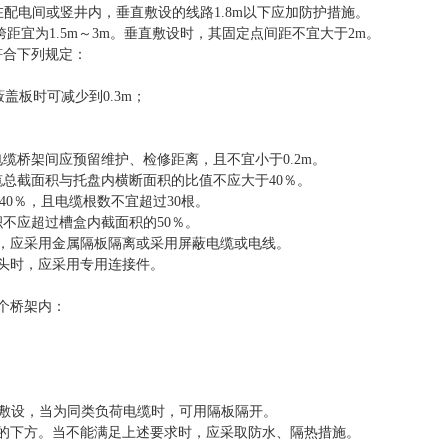
在配电间或竖井内，垂直敷设的线路1.8m以下应加防护措施。
距宜为1.5m～3m。垂直敷设时，其固定点间距不宜大于2m。
符合下列规定：
蔽盖板时可减少到0.3m；
。
缆桥架间应预留维护、检修距离，且不宜小于0.2m。
总截面积与托盘内横断面积的比值不应大于40％。
40％，且电缆根数不宜超过30根。
不应超过槽盒内截面积的50％。
时，应采用金属隔板隔离或采用屏蔽电缆或电线。
头时，应采用专用连接件。
个桥架内：
架敷设，当为同类负荷电缆时，可用隔板隔开。
道的下方。当不能满足上述要求时，应采取防水、隔热措施。